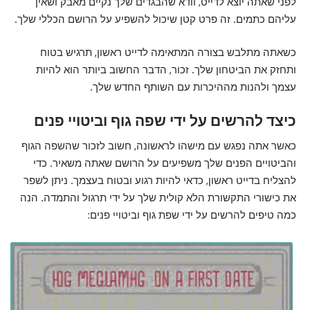
לפני שאתה יוצא לדייט, וודא שהבגדים שלך נקיים מאבק ושאין
עליהם כתמים. זה פרט קטן שיכול להשפיע על הרושם הכללי שלך.
כשאתה מתלבש בצורה המתאימה לדייט ראשון, תרגיש בטוח
ותחזק את הביטחון שלך. זכור, הדבר החשוב ביותר הוא להיות
עצמך ולהנות מההיכרות עם השותף החדש שלך.
כיצד להרשים על ידי שפה גוף וביטויי פנים
כאשר אתה נפגש עם מישהו לראשונה, חשוב לזכור שהשפה הגוף
והביטויים הפנים שלך משפיעים על הרושם שאתה משאיר. כדי
להצליח בדייט ראשון, כדאי להיות רגוע ובטוח בעצמך. ניתן לשפר
את כישורי התקשורת הלא קולית שלך על ידי תרגול והתמדה. הנה
כמה טיפים להרשים על ידי שפת גוף וביטויי פנים: