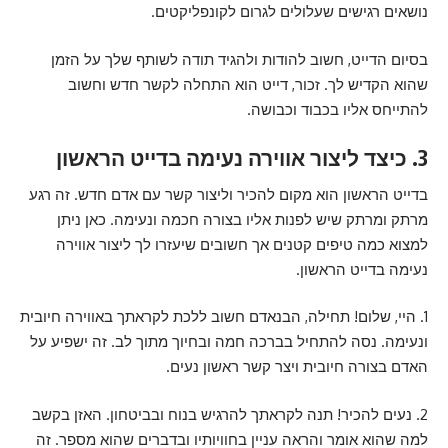
נושאים רגישים שעלולים לגרום לקונפליקטים.
בסיום הדייט, חשוב להודות ולהגיד תודה לשותף שלך על הזמן
שהוא הקדיש לך. זכור, דייט הוא התחלה לקשר חדש וחשוב
להתייחס אליו בכבוד וכבושה.
3. כיצד ליצור אווירה נעימה בדייט הראשון
בדייט הראשון הוא מקום להכיר וליצור קשר עם אדם חדש. זה רגע
מרתק ומרתק שיש לפנות אליו בצורה חכמה ונעימה. כאן ניתן
למצוא כמה טיפים קטנים אך חשובים שיעזרו לך ליצור אווירה
נעימה בדייט הראשון.
1. היי, שלום! תחילה, הבנאדם חשוב ללכת לקראתך באווירה חיובית
ונעימה. נסה להתחיל בברכה חמה ובחיוך מתוך לב. זה ישפיע על
האדם בצורה חיובית ויצר קשר ראשון נעים.
2. נעים להכיר! תנה לקראתך להרגיש בנוח ובביטחון. האזן בקשב
למה שהוא אומר והראה עניין בחוויותיו ובדברים שהוא מספר. זה