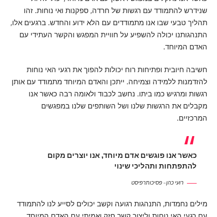
שנידרש להתמודד עם רגשות של חרדה, ספקנות ואי נוחות. זהו
תהליך טבעי שבו אנו מתמודדים עם הלא ידוע והחדש. ברגעים אלו,
התנהגותנו יכולה להשפיע על חוויית המפגש והקשר העתידי עם
האדם המיוחד.
חשיבה חיובית ופתיחות רוח יכולות להפוך את רגעי האי נוחות
להזדמנות ללמידה וצמיחה. ייתכן והאדם המיוחד מתמודד עם אותן
רגשות ומרגיש כמו ביתו. נחשב לכבוד ולאומה רבה כאשר אנו
מקבלים את הרגשות שלנו ושל השותפים שלנו במפגשים
המרכזיים.
כאשר אנו פוגשים אדם מיוחד, אנו יוצרים מקום
להתפתחות ותהליכי שינוי
רועי כהן – פסיכותרפיסט
מילים נחמדות, התנהגות רגועה וקשב יכולים לסייע לנו להתמודד
עם רגעי האי נוחות וליצור קשר חזק ואמיתי עם האדם המיוחד.