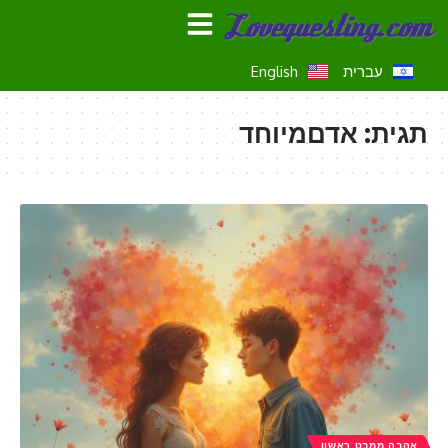
עברית
English
תגית:
אדםמיוחד
אהבה ממבט ראשון