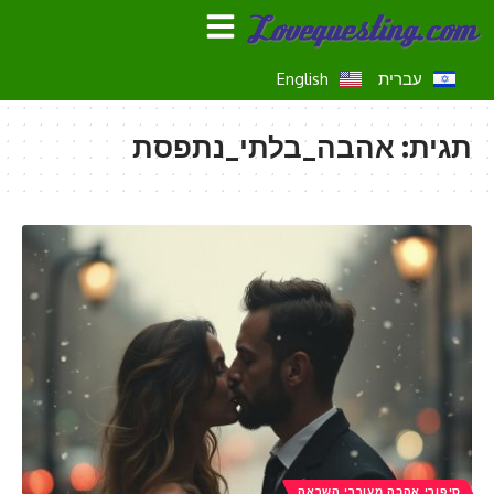
עברית
English
תגית:
אהבה_בלתי_נתפסת
סיפורי אהבה מעוררי השראה