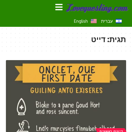
עברית
English
תגית:
דייט
דייטים ראשונים